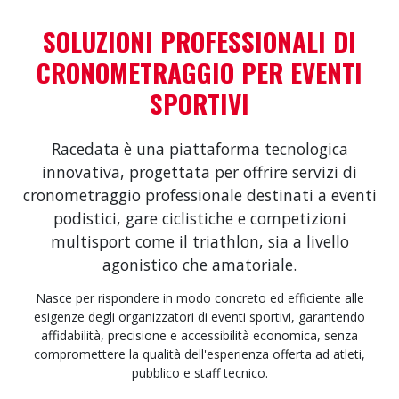
Utilizzo della piattaforma gratis
SOLUZIONI PROFESSIONALI DI
per gli organizzatori
CRONOMETRAGGIO PER EVENTI
Pubblica la gara, gestisci le iscrizioni online e ricevi
SPORTIVI
supporto gratuito: per gli organizzatori non costa
nulla.
Racedata è una piattaforma tecnologica
innovativa, progettata per offrire servizi di
Scopri di più
cronometraggio professionale destinati a eventi
podistici, gare ciclistiche e competizioni
multisport come il triathlon, sia a livello
agonistico che amatoriale.
Nasce per rispondere in modo concreto ed efficiente alle
esigenze degli organizzatori di eventi sportivi, garantendo
affidabilità, precisione e accessibilità economica, senza
compromettere la qualità dell'esperienza offerta ad atleti,
pubblico e staff tecnico.