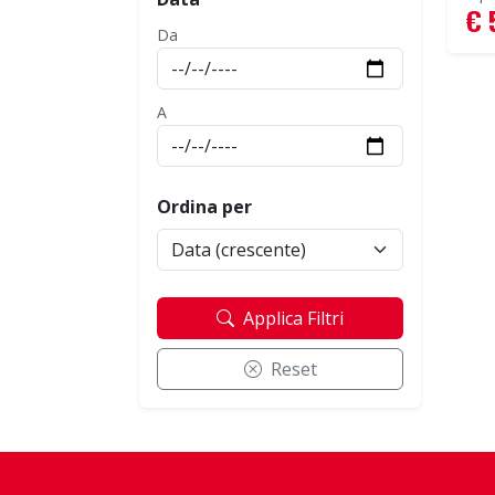
€ 
Da
A
Ordina per
Applica Filtri
Reset