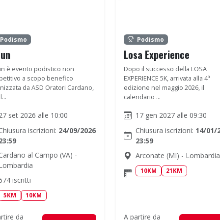
Podismo
Podismo
run
Losa Experience
n è evento podistico non
Dopo il successo della LOSA
etitivo a scopo benefico
EXPERIENCE 5K, arrivata alla 4ª
nizzata da ASD Oratori Cardano,
edizione nel maggio 2026, il
...
calendario ...
27 set 2026 alle 10:00
17 gen 2027 alle 09:30
Chiusura iscrizioni:
24/09/2026
Chiusura iscrizioni:
14/01/
23:59
23:59
Cardano al Campo (VA) -
Arconate (MI) - Lombardia
Lombardia
10KM
21KM
674 iscritti
5KM
10KM
rtire da
A partire da