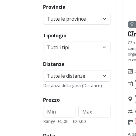
Provincia
CZ
Tipologia
CZru
comp
orga
in col
Distanza
Distanza della gara (Distance)
Prezzo
Range: €5,00 - €20,00
A pa
Data