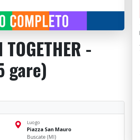
 TOGETHER -
5 gare)
Luogo
Piazza San Mauro
Buscate (MI)