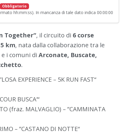
Obbligatorio
(formato hh:mm:ss). In mancanza di tale dato indica 00:00:00
un Together”
, il circuito di
6 corse
 5 km
, nata dalla collaborazione tra le
o e i comuni di
Arconate, Buscate,
cchetto
.
”LOSA EXPERIENCE – 5K RUN FAST“
”COUR BUSCA’“
TO (fraz. MALVAGLIO) – ”CAMMINATA
RIMO – ”CASTANO DI NOTTE“