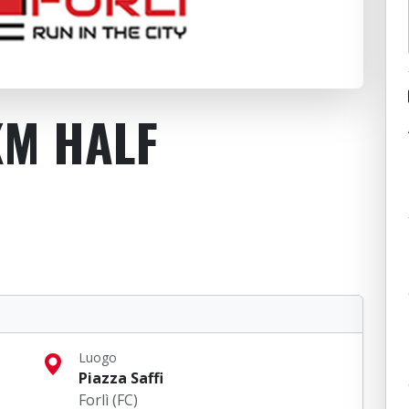
1KM HALF
Luogo
Piazza Saffi
Forlì (FC)