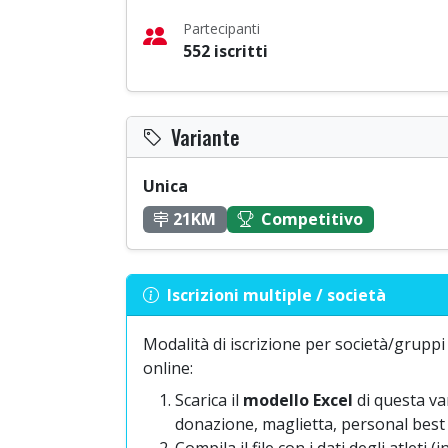
Partecipanti
552 iscritti
Variante
Unica
21KM
Competitivo
Iscrizioni multiple / società
Modalità di iscrizione per società/gruppi 
online:
Scarica il
modello Excel
di questa va
donazione, maglietta, personal best 
Compila il file con i dati degli atleti